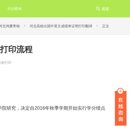
代办案例

搜索


河北鸿雁寄锦
河北高校出国中英文成绩单证明打印翻译
正文
打印流程
绩单打印
经学院研究，决定自2016年秋季学期开始实行学分绩点