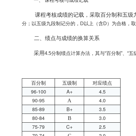
一、
课程考核与成绩记载
课程考核成绩的记载，采取百分制和五级
分；以五级九段制记分的，D以上（含D）为合格，
二、绩点与成绩的换算关系
采用
4.5分制绩点计算办法，其与“百分制”、“
百分制
五级制
对应绩点
96-100
A+
4.5
90-95
4.0
A
85-89
B+
3.5
80-84
3.0
B
75-79
C+
2.5
70-74
2.0
C