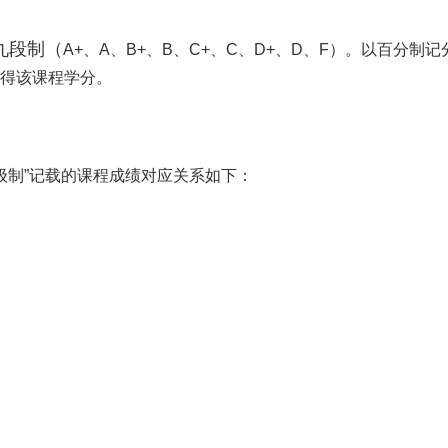
九段制（
A+、A、B+、B、C+、C、D+、D、F）。以百分制
取得该课程学分。
五级制”记载的课程成绩对应关系如下：