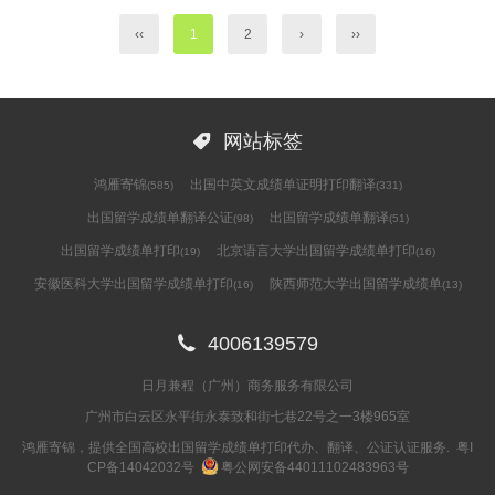
‹‹
1
2
›
››

网站标签
鸿雁寄锦
出国中英文成绩单证明打印翻译
(585)
(331)
出国留学成绩单翻译公证
出国留学成绩单翻译
(98)
(51)
出国留学成绩单打印
北京语言大学出国留学成绩单打印
(19)
(16)
安徽医科大学出国留学成绩单打印
陕西师范大学出国留学成绩单
(16)
(13)

4006139579
日月兼程（广州）商务服务有限公司
广州市白云区永平街永泰致和街七巷22号之一3楼965室
鸿雁寄锦，提供全国高校出国留学成绩单打印代办、翻译、公证认证服务.
粤I
CP备14042032号
粤公网安备44011102483963号