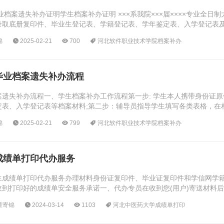
案遗失补办证明学生档案补办证明 ×××系我院×××届××××专业全日制
取底册复印件、毕业生登记表、学籍登记表、学年鉴定表、入学登记表及该
锦
2025-02-21
700
河北软件职业技术学院档案补办
毕业档案遗失补办流程
遗失补办流程一、学生档案补办工作流程第一步: 学生本人携带身份证
定表、入学登记表等档案材料;第二步：辅导员指导学生填写各类表格，在
教务处公章；第四步：学生到学...
锦
2025-02-21
799
河北软件职业技术学院档案补办
成绩单打印代办服务
生成绩单打印代办服务办理材料身份证复印件、毕业证复印件和学信网学
收到打印好的成绩单安全服务承诺一、代办专员在收到您(用户)寄送材料
代办专员会与您联系（请确保您的联系方式有效...
雁寄锦
2024-03-14
1103
河北中医药大学成绩单打印