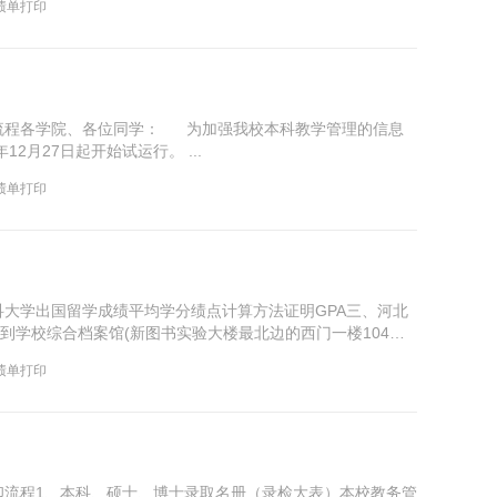
绩单打印
流程各学院、各位同学： 为加强我校本科教学管理的信息
月27日起开始试运行。 ...
绩单打印
大学出国留学成绩平均学分绩点计算方法证明GPA三、河北
到学校综合档案馆(新图书实验大楼最北边的西门一楼104房
绩单打印
印流程1、本科、硕士、博士录取名册（录检大表）本校教务管