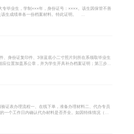
大专毕业生，学制×××年，身份证号：××××。该生因保管不善
生成绩单各一份档案材料。特此证明。 ...
原件、身份证复印件、3张蓝底小二寸照片到所在系领取毕业生
相应位置加盖系公章，并为学生开具补办档案证明；第三步：
籍验证表办理流程一、在线下单，准备办理材料二、代办专员
后的一个工作日内确认代办材料是否齐全。如因特殊情况（政