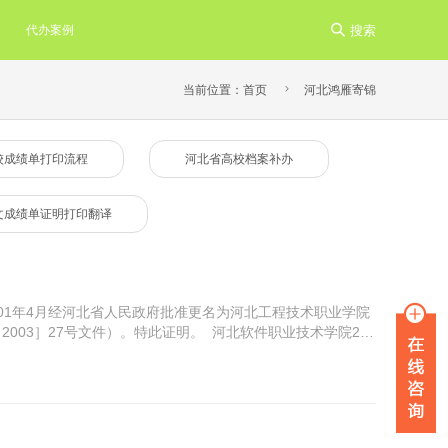
代办案例

搜索

当前位置：
首页
河北鸿雁寄锦
校成绩单打印流程
河北省高校档案补办
文成绩单证明打印翻译
01年4月经河北省人民政府批准更名为河北工程技术职业学院
2003］27号文件）。特此证明。 河北软件职业技术学院201