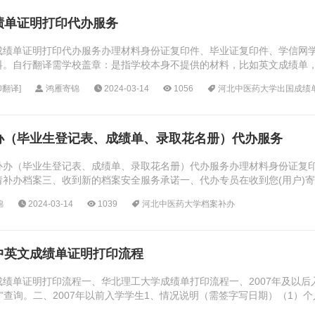
绩单证明打印代办服务
成绩单证明打印代办服务办理材料身份证复印件、毕业证复印件、学信网
料。自行翻译需学校盖章：是指学校本身不提供的材料，比如英文成绩单
付费翻译）办理费用服务费用不包括快递的来回费...
印翻译
]
鸿雁寄锦
2024-03-14
1056
河北中医药大学出国成绩
办（毕业生登记表、成绩单、录取花名册）代办服务
补办（毕业生登记表、成绩单、录取花名册）代办服务办理材料身份证复
请补办档案三、收到新的档案安全服务承诺一、代办专员在收到您(用户)
材料的，代办专员会与您联系（请确保您的联系...
锦
2024-03-14
1039
河北中医药大学档案补办
中英文成绩单证明打印流程
绩单证明打印流程一、华北理工大学成绩单打印流程一、2007年及以
置”查询。二、2007年以前入学学生1、情况说明（需签字写日期）（1
）（3）办理事项2、身份证复...