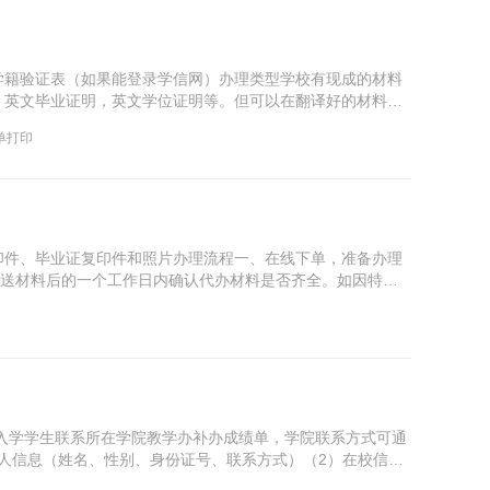
学籍验证表（如果能登录学信网）办理类型学校有现成的材料
，英文毕业证明，英文学位证明等。但可以在翻译好的材料上
单打印
印件、毕业证复印件和照片办理流程一、在线下单，准备办理
寄送材料后的一个工作日内确认代办材料是否齐全。如因特殊
后入学学生联系所在学院教学办补办成绩单，学院联系方式可通
）个人信息（姓名、性别、身份证号、联系方式）（2）在校信息