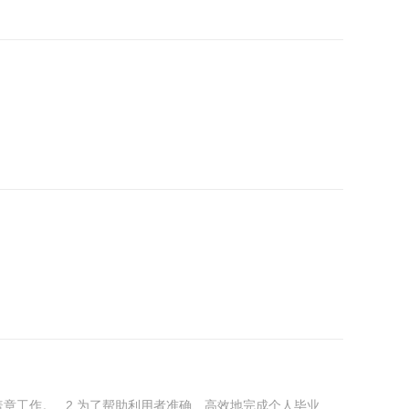
章工作。 2.为了帮助利用者准确、高效地完成个人毕业