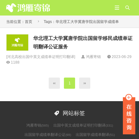



当前位置：
首页
Tags：华北理工大学冀唐学院出国留学成绩单
华北理工大学冀唐学院出国留学移民成绩单证
明翻译公证服务
[
河北高校出国中英文成绩单证明打印翻译
]
鸿雁寄锦
2023-06-29
1188
‹‹
1
››

网站标签
鸿雁寄锦
出国中英文成绩单证明打印翻译
(585)
(331)
出国留学成绩单翻译公证
出国留学成绩单翻译
(98)
(51)