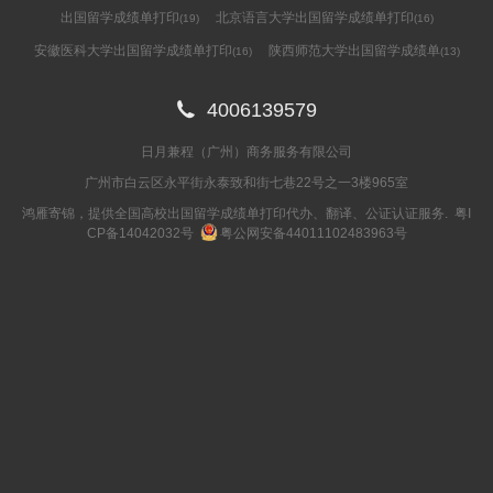
出国留学成绩单打印
北京语言大学出国留学成绩单打印
(19)
(16)
安徽医科大学出国留学成绩单打印
陕西师范大学出国留学成绩单
(16)
(13)

4006139579
日月兼程（广州）商务服务有限公司
广州市白云区永平街永泰致和街七巷22号之一3楼965室
鸿雁寄锦，提供全国高校出国留学成绩单打印代办、翻译、公证认证服务.
粤I
CP备14042032号
粤公网安备44011102483963号