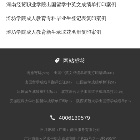
河南经贸职业学院出国留学中英文成绩单打印案例
潍坊学院成人教育专科毕业生登记表复印案例
潍坊学院成人教育新生录取花名册复印案例

网站标签
鸿雁寄锦
出国中英文成绩单证明打印翻译
(585)
(331)
出国留学成绩单翻译公证
出国留学成绩单翻译
(98)
(51)
出国留学成绩单打印
北京语言大学出国留学成绩单打印
(19)
(16)
安徽医科大学出国留学成绩单打印
陕西师范大学出国留学成绩单
(16)
(13)

4006139579
日月兼程（广州）商务服务有限公司
广州市白云区永平街永泰致和街七巷22号之一3楼965室