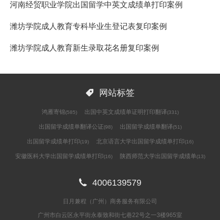
河南经贸职业学院出国留学中英文成绩单打印案例
潍坊学院成人教育专科毕业生登记表复印案例
潍坊学院成人教育新生录取花名册复印案例

网站标签
鸿雁寄锦
出国中英文成绩单证明打印翻译
(585)
(331)
出国留学成绩单翻译公证
出国留学成绩单翻译
(98)
(51)
出国留学成绩单打印
北京语言大学出国留学成绩单打印
(19)
(16)
安徽医科大学出国留学成绩单打印
陕西师范大学出国留学成绩单
(16)
(13)

4006139579
日月兼程（广州）商务服务有限公司
广州市白云区永平街永泰致和街七巷22号之一3楼965室