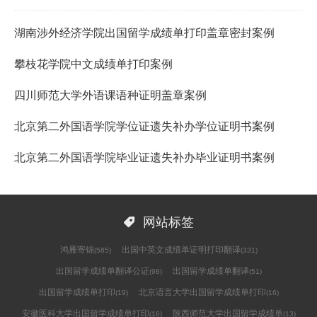
湖南涉外经济学院出国留学成绩单打印盖章密封案例
攀枝花学院中文成绩单打印案例
四川师范大学外语课语种证明盖章案例
北京第二外国语学院学位证遗失补办学位证明书案例
北京第二外国语学院毕业证遗失补办毕业证明书案例

网站标签
鸿雁寄锦
出国中英文成绩单证明打印翻译
(585)
(331)
出国留学成绩单翻译公证
出国留学成绩单翻译
(98)
(51)
出国留学成绩单打印
北京语言大学出国留学成绩单打印
(19)
(16)
安徽医科大学出国留学成绩单打印
陕西师范大学出国留学成绩单
(16)
(13)