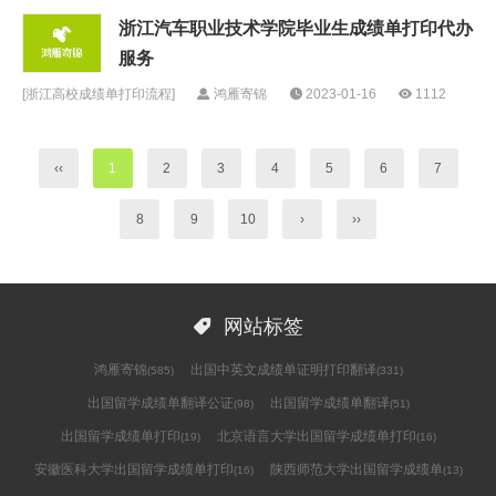
浙江汽车职业技术学院毕业生成绩单打印代办
服务
[
浙江高校成绩单打印流程
]
鸿雁寄锦
2023-01-16
1112
‹‹
1
2
3
4
5
6
7
8
9
10
›
››

网站标签
鸿雁寄锦
出国中英文成绩单证明打印翻译
(585)
(331)
出国留学成绩单翻译公证
出国留学成绩单翻译
(98)
(51)
出国留学成绩单打印
北京语言大学出国留学成绩单打印
(19)
(16)
安徽医科大学出国留学成绩单打印
陕西师范大学出国留学成绩单
(16)
(13)