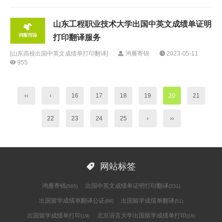
山东工程职业技术大学出国中英文成绩单证明
打印翻译服务
[
山东高校出国中英文成绩单打印翻译
]
鸿雁寄锦
2023-05-11
955
‹‹
‹
16
17
18
19
20
21
22
23
24
25
›
››

网站标签
鸿雁寄锦
出国中英文成绩单证明打印翻译
(585)
(331)
出国留学成绩单翻译公证
出国留学成绩单翻译
(98)
(51)
出国留学成绩单打印
北京语言大学出国留学成绩单打印
(19)
(16)